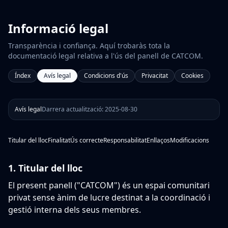
Informació legal
Transparència i confiança. Aquí trobaràs tota la
documentació legal relativa a l'ús del panell de CATCOM.
Índex
Avís legal
Condicions d'ús
Privacitat
Cookies
Avís legal
Darrera actualització:
2025-08-30
Titular del lloc
Finalitat
Ús correcte
Responsabilitat
Enllaços
Modificacions
1.
Titular del lloc
El present panell ("CATCOM") és un espai comunitari
privat sense ànim de lucre destinat a la coordinació i
gestió interna dels seus membres.